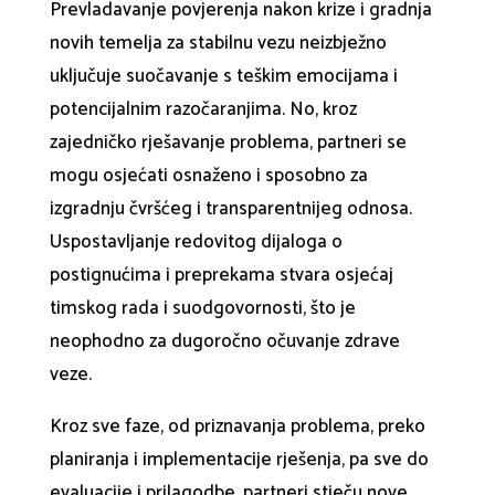
Prevladavanje povjerenja nakon krize i gradnja
novih temelja za stabilnu vezu neizbježno
uključuje suočavanje s teškim emocijama i
potencijalnim razočaranjima. No, kroz
zajedničko rješavanje problema, partneri se
mogu osjećati osnaženo i sposobno za
izgradnju čvršćeg i transparentnijeg odnosa.
Uspostavljanje redovitog dijaloga o
postignućima i preprekama stvara osjećaj
timskog rada i suodgovornosti, što je
neophodno za dugoročno očuvanje zdrave
veze.
Kroz sve faze, od priznavanja problema, preko
planiranja i implementacije rješenja, pa sve do
evaluacije i prilagodbe, partneri stječu nove