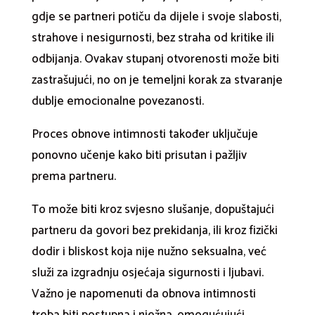
gdje se partneri potiču da dijele i svoje slabosti,
strahove i nesigurnosti, bez straha od kritike ili
odbijanja. Ovakav stupanj otvorenosti može biti
zastrašujući, no on je temeljni korak za stvaranje
dublje emocionalne povezanosti.
Proces obnove intimnosti također uključuje
ponovno učenje kako biti prisutan i pažljiv
prema partneru.
To može biti kroz svjesno slušanje, dopuštajući
partneru da govori bez prekidanja, ili kroz fizički
dodir i bliskost koja nije nužno seksualna, već
služi za izgradnju osjećaja sigurnosti i ljubavi.
Važno je napomenuti da obnova intimnosti
treba biti postupna i nježna, omogućujući