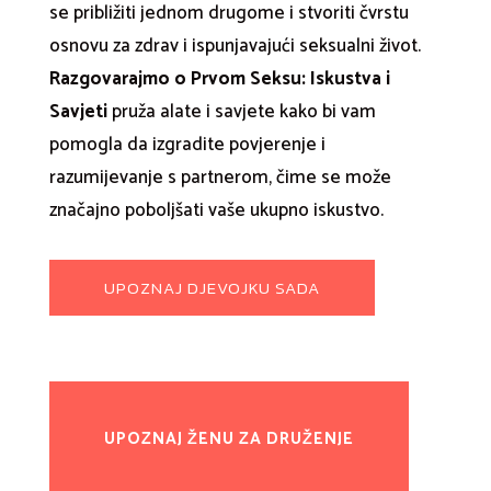
se približiti jednom drugome i stvoriti čvrstu
osnovu za zdrav i ispunjavajući seksualni život.
Razgovarajmo o Prvom Seksu: Iskustva i
Savjeti
pruža alate i savjete kako bi vam
pomogla da izgradite povjerenje i
razumijevanje s partnerom, čime se može
značajno poboljšati vaše ukupno iskustvo.
UPOZNAJ DJEVOJKU SADA
UPOZNAJ ŽENU ZA DRUŽENJE