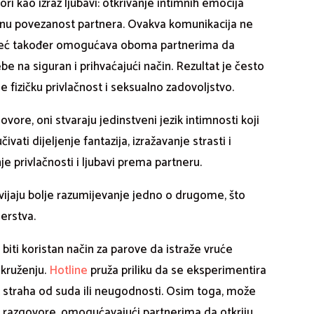
ri kao izraz ljubavi: otkrivanje intimnih emocija
lnu povezanost partnera. Ovakva komunikacija ne
 već također omogućava oboma partnerima da
rebe na siguran i prihvaćajući način. Rezultat je često
 fizičku privlačnost i seksualno zadovoljstvo.
vore, oni stvaraju jedinstveni jezik intimnosti koji
vati dijeljenje fantazija, izražavanje strasti i
je privlačnosti i ljubavi prema partneru.
vijaju bolje razumijevanje jedno o drugome, što
erstva.
biti koristan način za parove da istraže vruće
kruženju.
Hotline
pruža priliku da se eksperimentira
 straha od suda ili neugodnosti. Osim toga, može
tne razgovore, omogućavajući partnerima da otkriju