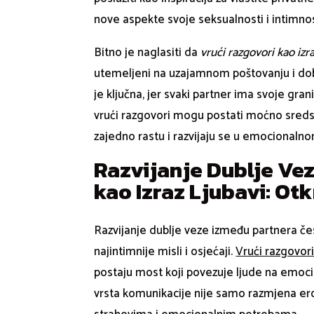
nove aspekte svoje seksualnosti i intimnos
Bitno je naglasiti da
vrući razgovori kao izr
utemeljeni na uzajamnom poštovanju i dobr
je ključna, jer svaki partner ima svoje gr
vrući razgovori mogu postati moćno sreds
zajedno rastu i razvijaju se u emocionalno
Razvijanje Dublje Ve
kao Izraz Ljubavi: Ot
Razvijanje dublje veze između partnera čest
najintimnije misli i osjećaji.
Vrući razgovori
postaju most koji povezuje ljude na emocio
vrsta komunikacije nije samo razmjena erot