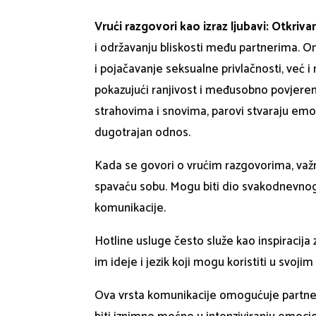
Vrući razgovori kao izraz ljubavi: Otkriv
i održavanju bliskosti među partnerima. On
i pojačavanje seksualne privlačnosti, već 
pokazujući ranjivost i međusobno povjeren
strahovima i snovima, parovi stvaraju emoc
dugotrajan odnos.
Kada se govori o vrućim razgovorima, važn
spavaću sobu. Mogu biti dio svakodnevnog f
komunikacije.
Hotline usluge često služe kao inspiracija 
im ideje i jezik koji mogu koristiti u svoj
Ova vrsta komunikacije omogućuje partner