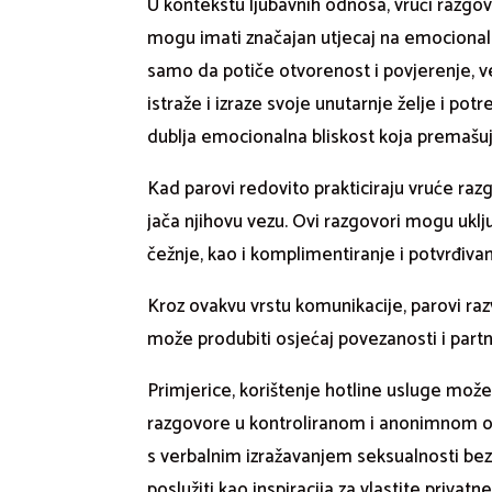
U kontekstu ljubavnih odnosa, vrući razgovo
mogu imati značajan utjecaj na emociona
samo da potiče otvorenost i povjerenje,
istraže i izraze svoje unutarnje želje i pot
dublja emocionalna bliskost koja premašuje
Kad parovi redovito prakticiraju vruće razgo
jača njihovu vezu. Ovi razgovori mogu uključi
čežnje, kao i komplimentiranje i potvrđivan
Kroz ovakvu vrstu komunikacije, parovi raz
može produbiti osjećaj povezanosti i partn
Primjerice, korištenje hotline usluge može 
razgovore u kontroliranom i anonimnom o
s verbalnim izražavanjem seksualnosti bez
poslužiti kao inspiracija za vlastite priva