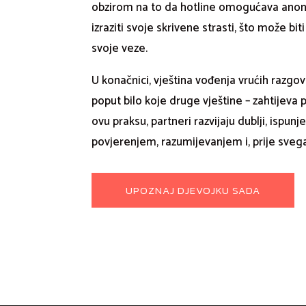
obzirom na to da hotline omogućava anoni
izraziti svoje skrivene strasti, što može bit
svoje veze.
U konačnici, vještina vođenja vrućih razgovo
poput bilo koje druge vještine – zahtijeva p
ovu praksu, partneri razvijaju dublji, ispunj
povjerenjem, razumijevanjem i, prije svega,
UPOZNAJ DJEVOJKU SADA