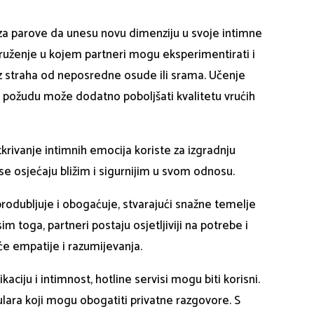
t za parove da unesu novu dimenziju u svoje intimne
uženje u kojem partneri mogu eksperimentirati i
bez straha od neposredne osude ili srama. Učenje
t i požudu može dodatno poboljšati kvalitetu vrućih
otkrivanje intimnih emocija koriste za izgradnju
e osjećaju bližim i sigurnijim u svom odnosu.
odubljuje i obogaćuje, stvarajući snažne temelje
m toga, partneri postaju osjetljiviji na potrebe i
e empatije i razumijevanja.
aciju i intimnost, hotline servisi mogu biti korisni.
bulara koji mogu obogatiti privatne razgovore. S