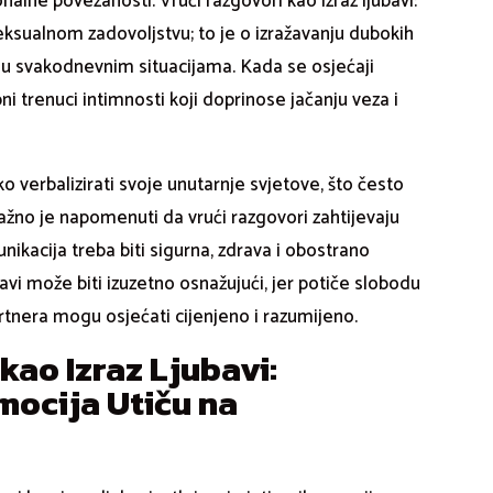
nalne povezanosti. Vrući razgovori kao izraz ljubavi:
eksualnom zadovoljstvu; to je o izražavanju dubokih
ći u svakodnevnim situacijama. Kada se osjećaji
bni trenuci intimnosti koji doprinose jačanju veza i
o verbalizirati svoje unutarnje svjetove, što često
ažno je napomenuti da vrući razgovori zahtijevaju
nikacija treba biti sigurna, zdrava i obostrano
bavi može biti izuzetno osnažujući, jer potiče slobodu
artnera mogu osjećati cijenjeno i razumijeno.
kao Izraz Ljubavi:
mocija Utiču na