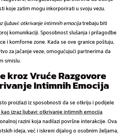
ti koje zatim mogu inkorporirati u svoju vezu.
az ljubavi: otkrivanje intimnih emocija
trebaju biti
oj komunikaciji. Sposobnost slušanja i prilagodbe
anice i komforne zone. Kada se ove granice poštuju,
tvo za jačanje veze, omogućujući partnerima da
m smislu.
ze kroz Vruće Razgovore
krivanje Intimnih Emocija
o proizlazi iz sposobnosti da se otkriju i podijele
 kao izraz ljubavi: otkrivanje intimnih emocija
nalnoj razini koja nadilazi površne interakcije. Ova
skih ideja, već i iskreni dijalog o osobnim željama,