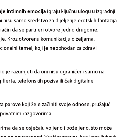
anje intimnih emocija
igraju ključnu ulogu u izgradnji
i nisu samo sredstvo za dijeljenje erotskih fantazija
i način da se partneri otvore jedno drugome,
je. Kroz otvorenu komunikaciju o željama,
ionalni temelj koji je neophodan za zdrav i
o je razumjeti da oni nisu ograničeni samo na
lerta, telefonskih poziva ili čak digitalne
za parove koji žele začiniti svoje odnose, pružajući
im privatnim razgovorima.
ima da se osjećaju voljeno i poželjeno, što može