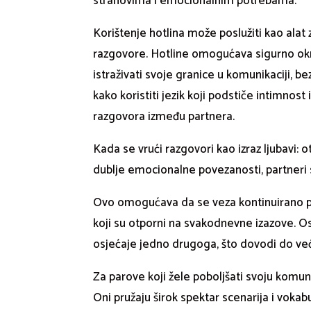
strahovima i emocionalnim potrebama.
Korištenje hotlina može poslužiti kao ala
razgovore. Hotline omogućava sigurno okr
istraživati svoje granice u komunikaciji, 
kako koristiti jezik koji podstiče intimnos
razgovora između partnera.
Kada se vrući razgovori kao izraz ljubavi: 
dublje emocionalne povezanosti, partneri s
Ovo omogućava da se veza kontinuirano pr
koji su otporni na svakodnevne izazove. Osi
osjećaje jedno drugoga, što dovodi do već
Za parove koji žele poboljšati svoju komunik
Oni pružaju širok spektar scenarija i voka