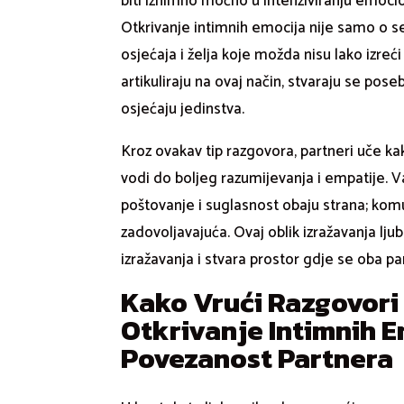
biti iznimno moćno u intenziviranju emocio
Otkrivanje intimnih emocija nije samo o s
osjećaja i želja koje možda nisu lako izre
artikuliraju na ovaj način, stvaraju se pose
osjećaju jedinstva.
Kroz ovakav tip razgovora, partneri uče kak
vodi do boljeg razumijevanja i empatije. V
poštovanje i suglasnost obaju strana; komu
zadovoljavajuća. Ovaj oblik izražavanja lju
izražavanja i stvara prostor gdje se oba p
Kako Vrući Razgovori 
Otkrivanje Intimnih E
Povezanost Partnera